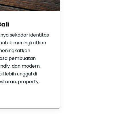
ali
hanya sekadar identitas
a untuk meningkatkan
 meningkatkan
 jasa pembuatan
endly, dan modern,
 lebih unggul di
 restoran, property,